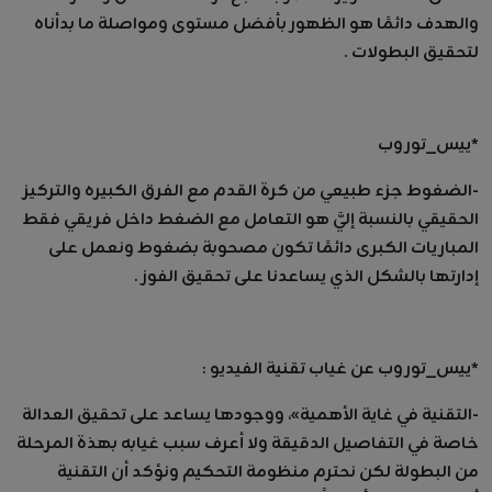
والهدف دائمًا هو الظهور بأفضل مستوى ومواصلة ما بدأناه
لتحقيق البطولات .
*ييس_توروب
-الضغوط جزء طبيعي من كرة القدم مع الفرق الكبيره والتركيز
الحقيقي بالنسبة إليَّ هو التعامل مع الضغط داخل فريقي فقط
المباريات الكبرى دائمًا تكون مصحوبة بضغوط ونعمل على
إدارتها بالشكل الذي يساعدنا على تحقيق الفوز .
*ييس_توروب عن غياب تقنية الفيديو :
-التقنية في غاية الأهمية»، ووجودها يساعد على تحقيق العدالة
خاصة في التفاصيل الدقيقة ولا أعرف سبب غيابه بهذة المرحلة
من البطولة لكن نحترم منظومة التحكيم ونؤكد أن التقنية