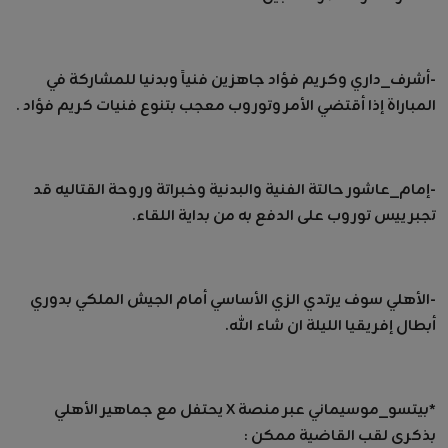
-أشرف_داري وكريم فؤاد جاهزين فنياً وبدنيا للمشاركة في
المباراة إذا أقتضي الأمر وتوروب معجب بتنوع فنيات كريم فؤاد .
-إمام_عاشور حالتة الفنية والبدنية وخبراتة وروحة القتاليه قد
تجبر ييس توروب على الدفع به من بداية اللقاء.
-الأهلي سوف يرتدي الزي الأساسي أمام الجيش الملكي بدوري
أبطال إفريقيا الليلة ان شاء الله.
*بيتسو_موسيماني عبر منصة X يحتفل مع جماهير الأهلي
بذكرى لقب القاضية ممكن :