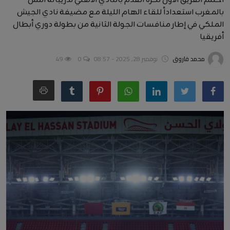
اختتم الفريق الأول لكرة القدم بالنادي الأهلي تدريباتة أمس
بالمغرب استعداداً للقاء الهام الليلة مع مضيفة نادي الجيش
أخبار عربية وعالمية
الملكي في إطار منافسات الجولة الثانية من بطولة دوري أبطال
أفريقيا
علوم وتكنولوجيا
محمد فاروق
نوفمبر 28, 2025 - 08:57
0
49
طب وعلاج
سياسة ونواب
محافظات
مقالات