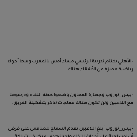
-الأهلي يختتم تدريبة الرئيسي مساء أمس بالمغرب وسط أجواء
رياضية مميزة من الأشقاء هناك.
-ييس_توروب وجهازه المعاون وضعوا خطة اللقاء ودرسوها
مع اللاعبين ولن تكون هناك مفاجآت تذكر بتشكيلة الفريق.
-ييس_توروب أبلغ اللاعبين بعدم السماح للمنافس على فرض
أسلوب لعبة على أحداث اللقاء واحراز هدف مبكر في شباكة