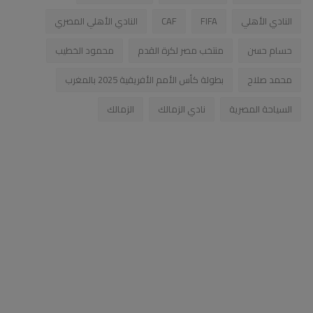
النادي الأهلي
FIFA
CAF
النادي الأهلي المصري
حسام حسن
منتخب مصر لكرة القدم
محمود الخطيب
محمد صلاح
بطولة كأس الأمم الأفريقية 2025 بالمغرب
السياحة المصرية
نادي الزمالك
الزمالك