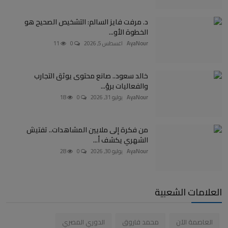
د. مرفت فايز السالم: التشخيص الصحيح هو
الخطوة الأو...
AyaNour
اغسطس 5, 2026
0
11
خالد سعود.. صانع محتوى يوثق التجارب
والفعاليات برؤ...
AyaNour
يوليو 31, 2026
0
18
من فكرة إلى ملايين المشاهدات.. تفتيش
الشهري يكشف أ...
AyaNour
يوليو 30, 2026
0
28
العلامات الشعبية
العاصمة الآن
محمد فاروق
الدوري المصري