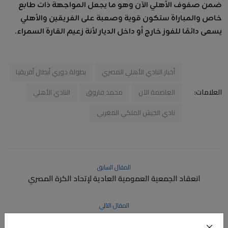
ضمن صفوف الأهلي الآن وهو ما يجعل المواجهة ذات طابع
خاص والمباراة ستكون قوية وصعبة على الفريقين والأهلي
يسعى دائمًا للفوز خارج أو داخل الديار لأنة زعيم القارة السمراء.
أخبار النادي الأهلي المصري
بطولة دوري أبطال أفريقيا
العلامات:
العاصمة الآن
محمد فاروق
النادي الأهلي
نادي الجيش الملكي المغربي
المقال السابق
انعقاد الجمعية العمومية العادية لإتحاد الكرة المصري
المقال التالي
المنتخب المصري المشارك ببطولة العرب يغادر إلى قطر