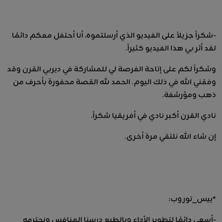
-شكراً جزيلاً على الفيديو الذي أرسلتموه، أنا أحتفل معكم دائمًا
لقد أثر بي هذا الفيديو كثيراً.
وشكراً لكم على إتاحة الفرصة لي للمشاركة في ديربي القرن وقد
وفقني الله في ذلك اليوم. الحمد لله القصة محفورة بأحرف من
ذهب ومؤرشفة.
نادي القرن أكبر نادي في أفريقيا شكراً.
إن شاء الله نلتقي مرة أخرى.
*ييس_توروب:
-أسعى دائمًا لتطوير الأداء وبالطبع درسنا المنافس ونحترمه