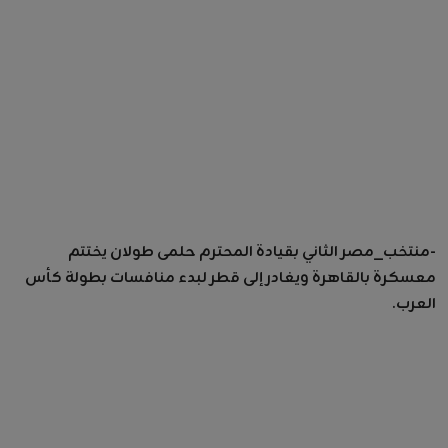
-منتخب_مصر الثاني بقيادة المحترم حلمى طولان يختتم
معسكرة بالقاهرة ويغادر إلى قطر لبدء منافسات بطولة كأس
العرب.