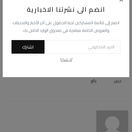
انضم الى نشرتنا الاخبارية
ما هو رد فعلك؟
انضم إلى قائمة المشتركين لدينا للحصول على آخر الأخبار والتحديثات
والعروض الخاصة مباشرة في صندوق الوارد الخاص بك
0
0
0
0
0
اشترك
اعجبني
لا يعجبني
حب
مضحك
غاضب
ًلا شكرا
0
0
حزين
رائع