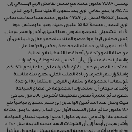
ليسجل 918.9 مليون جنيه، مع تحسن هامش الربح الإجمالي إلى
57.1%. وارتفع صافي الربح بعد حقوق الأقلية خلال الربع الثاني
بمعدل 65.2% ليصل إلى 495.9 مليون جنيه، فيما تضاعف صافي
الربح المعدل مسجلاً 638.2 مليون جنيه، وهو ما يعكس قوة
الأداء التشغيلي للمجموعة. وفي هذا السياق، أكد إبراهيم سرحان،
رئيس مجلس الإدارة والعضو المنتدب لمجموعة إي فاينانس، أن
الأداء القوي الذي حققته المجموعة يعكس قدرتها على
مواصلة النمو وتحقيق أهدافها التشغيلية والمالية
والاستراتيجية، مشيراً إلى أن التحسن الملحوظ في مؤشرات
الاقتصاد المصري خلال الفترة الأخيرة، بما في ذلك تراجع التضخم
واستقرار سعر الصرف وزيادة الطلب الكلي، يهيئ بيئة مناسبة
لتوسعات المجموعة واستغلال الفرص الاستثمارية الواعدة.
وأضاف سرحان أن استثمارات المجموعة في قطاع السياحة
تحقق نتائج متميزة بفضل تغطيتها لأكثر من 100 مزار سياحي،
حيث وصل عدد السائحين الوافدين إلى مصر مستوى قياسياً بلغ
8.7 مليون سائح خلال النصف الأول من العام، وهو ما يعزز مكانة
المجموعة الرائدة في تقديم حلول الدفع الرقمية لقطاع السياحة.
وأشار سرحان أيضاً إلى أن الشركات الاستراتيجية التابعة مثل e-Tax
وeHealth بدأت في تعزيز ربحية المجموعة بشكل ملحوظ، مؤكداً