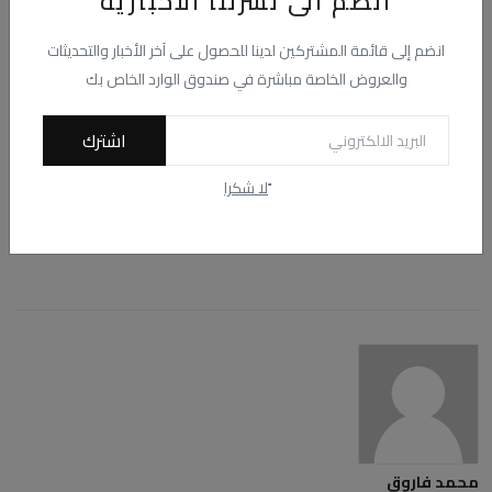
انضم الى نشرتنا الاخبارية
ما هو رد فعلك؟
انضم إلى قائمة المشتركين لدينا للحصول على آخر الأخبار والتحديثات
0
0
0
0
0
والعروض الخاصة مباشرة في صندوق الوارد الخاص بك
اعجبني
لا يعجبني
حب
مضحك
غاضب
اشترك
0
0
ًلا شكرا
حزين
رائع
محمد فاروق