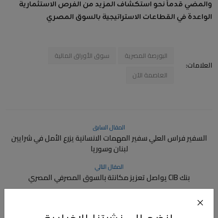
والمضي قدماً نحو استكشاف المزيد من الفرص الاستثمارية
الواعدة في القطاعات الاستراتيجية بالسوق المصري
البورصة المصرية
سوق الأوراق المالية
العلامات:
العاصمة الآن
المقال السابق
السفير فراس العلي سفير المهمات الانسانية يزرع الأمل في شرايين
لبنان وسوريا
المقال التالي
بنك CIB يواصل تعزيز مكانتة بالسوق المصرفي المصري