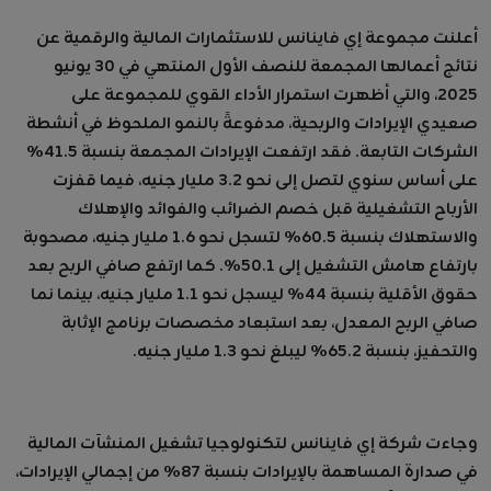
أعلنت مجموعة إي فاينانس للاستثمارات المالية والرقمية عن
نتائج أعمالها المجمعة للنصف الأول المنتهي في 30 يونيو
2025، والتي أظهرت استمرار الأداء القوي للمجموعة على
صعيدي الإيرادات والربحية، مدفوعةً بالنمو الملحوظ في أنشطة
الشركات التابعة. فقد ارتفعت الإيرادات المجمعة بنسبة 41.5%
على أساس سنوي لتصل إلى نحو 3.2 مليار جنيه، فيما قفزت
الأرباح التشغيلية قبل خصم الضرائب والفوائد والإهلاك
والاستهلاك بنسبة 60.5% لتسجل نحو 1.6 مليار جنيه، مصحوبة
بارتفاع هامش التشغيل إلى 50.1%. كما ارتفع صافي الربح بعد
حقوق الأقلية بنسبة 44% ليسجل نحو 1.1 مليار جنيه، بينما نما
صافي الربح المعدل، بعد استبعاد مخصصات برنامج الإثابة
والتحفيز، بنسبة 65.2% ليبلغ نحو 1.3 مليار جنيه.
وجاءت شركة إي فاينانس لتكنولوجيا تشغيل المنشآت المالية
في صدارة المساهمة بالإيرادات بنسبة 87% من إجمالي الإيرادات،