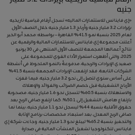
جنيه
أخبار عربية وعالمية
«إي فاينانس للاستثمارات الماليه» تسجل أرقام قياسية تاريخيه
علوم وتكنولوجيا
بإيرادات 3.2 مليار جنيه وأرباح 1.3 مليار جنيه خلال النصف الأول
طب وعلاج
لعام 2025 بنسبة نمو 41.5% القاهرة – بواسطه: محمد أبو الخير
أعلنت مجموعة إي فاينانس للاستثمارات المالية والرقمية عن
سياسة ونواب
نتائج أعمالها المجمعة للنصف الأول المنتهي في 30 يونيو
2025، والتي أظهرت استمرار الأداء القوي للمجموعة على
محافظات
صعيدي الإيرادات والربحية، مدفوعةً بالنمو الملحوظ في أنشطة
الشركات التابعة. فقد ارتفعت الإيرادات المجمعة بنسبة 41.5%
مقالات
على أساس سنوي لتصل إلى نحو 3.2 مليار جنيه، فيما قفزت
الأرباح التشغيلية قبل خصم الضرائب والفوائد والإهلاك
والاستهلاك بنسبة 60.5% لتسجل نحو 1.6 مليار جنيه، مصحوبة
بارتفاع هامش التشغيل إلى 50.1%. كما ارتفع صافي الربح بعد
حقوق الأقلية بنسبة 44% ليسجل نحو 1.1 مليار جنيه، بينما نما
صافي الربح المعدل، بعد استبعاد مخصصات برنامج الإثابة
والتحفيز، بنسبة 65.2% ليبلغ نحو 1.3 مليار جنيه. وجاءت شركة إي
فاينانس لتكنولوجيا تشغيل المنشآت المالية في صدارة