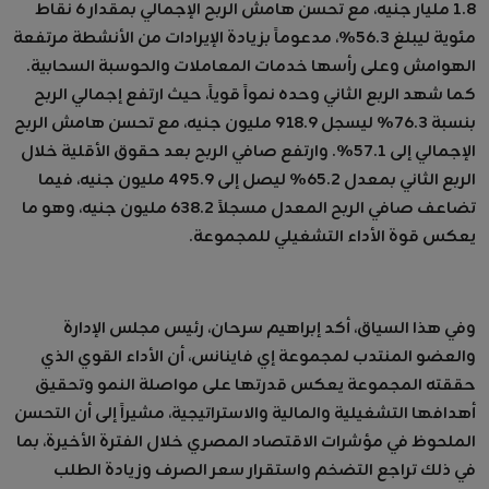
1.8 مليار جنيه، مع تحسن هامش الربح الإجمالي بمقدار 6 نقاط
مئوية ليبلغ 56.3%، مدعوماً بزيادة الإيرادات من الأنشطة مرتفعة
الهوامش وعلى رأسها خدمات المعاملات والحوسبة السحابية.
كما شهد الربع الثاني وحده نمواً قوياً، حيث ارتفع إجمالي الربح
بنسبة 76.3% ليسجل 918.9 مليون جنيه، مع تحسن هامش الربح
الإجمالي إلى 57.1%. وارتفع صافي الربح بعد حقوق الأقلية خلال
الربع الثاني بمعدل 65.2% ليصل إلى 495.9 مليون جنيه، فيما
تضاعف صافي الربح المعدل مسجلاً 638.2 مليون جنيه، وهو ما
يعكس قوة الأداء التشغيلي للمجموعة.
وفي هذا السياق، أكد إبراهيم سرحان، رئيس مجلس الإدارة
والعضو المنتدب لمجموعة إي فاينانس، أن الأداء القوي الذي
حققته المجموعة يعكس قدرتها على مواصلة النمو وتحقيق
أهدافها التشغيلية والمالية والاستراتيجية، مشيراً إلى أن التحسن
الملحوظ في مؤشرات الاقتصاد المصري خلال الفترة الأخيرة، بما
في ذلك تراجع التضخم واستقرار سعر الصرف وزيادة الطلب