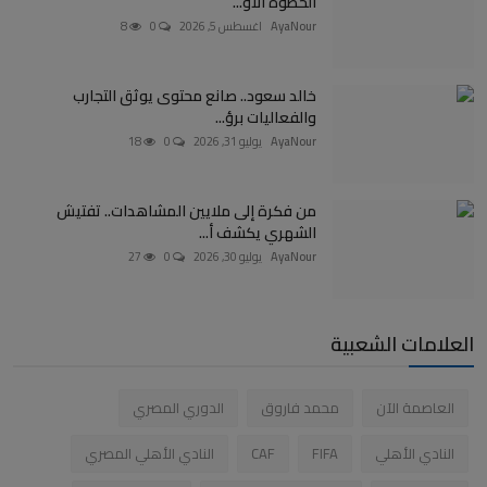
الخطوة الأو...
AyaNour
اغسطس 5, 2026
0
8
خالد سعود.. صانع محتوى يوثق التجارب
والفعاليات برؤ...
AyaNour
يوليو 31, 2026
0
18
من فكرة إلى ملايين المشاهدات.. تفتيش
الشهري يكشف أ...
AyaNour
يوليو 30, 2026
0
27
العلامات الشعبية
العاصمة الآن
محمد فاروق
الدوري المصري
النادي الأهلي
FIFA
CAF
النادي الأهلي المصري