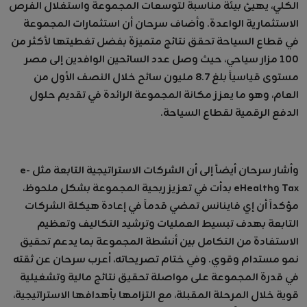
الكلي، يهيئ بيئة مناسبة لتوسعات المجموعة واستغلال الفرص
الاستثمارية الواعدة. وأضاف سرحان أن استثمارات المجموعة
في قطاع السياحة تحقق نتائج متميزة بفضل تغطيتها لأكثر من
100 مزار سياحي، حيث وصل عدد السائحين الوافدين إلى مصر
مستوى قياسياً بلغ 8.7 مليون سائح خلال النصف الأول من
العام، وهو ما يعزز مكانة المجموعة الرائدة في تقديم حلول
الدفع الرقمية لقطاع السياحة.
وأشار سرحان أيضاً إلى أن الشركات الاستراتيجية التابعة مثل e-
Tax وeHealth بدأت في تعزيز ربحية المجموعة بشكل ملحوظ،
مؤكداً أن إي فاينانس تمضي قدماً في إعادة هيكلة الشركات
التابعة بهدف تبسيط العمليات وترشيد التكاليف وتعظيم
الاستفادة من التكامل بين أنشطة المجموعة بما يدعم تحقيق
نمو مستدام وقوي. وفي ختام تصريحاته، أعرب سرحان عن ثقته
في قدرة المجموعة على مواصلة تحقيق نتائج مالية وتشغيلية
قوية خلال المرحلة المقبلة، مع التزامها بأهدافها الاستراتيجية،