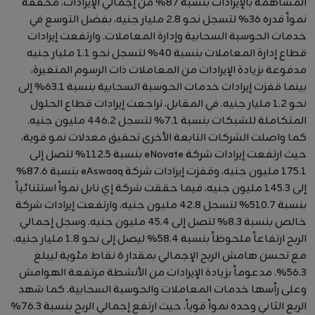
المساهمة بالإيرادات بنسبة 87% من إجمالي الإيرادات، محققة
نمواً قدره 36% لتسجل نحو 2.8 مليار جنيه، بفضل التوسع في
خدمات الحوسبة السحابية وإدارة المعاملات. وارتفعت إيرادات
قطاع إدارة المعاملات بنسبة 40% لتسجل نحو 1.1 مليار جنيه
مدفوعة بزيادة الإيرادات من المعاملات ذات الرسوم المتغيرة،
بينما قفزت إيرادات خدمات الحوسبة السحابية بنسبة 63.1% إلى
نحو 1.2 مليار جنيه. في المقابل، تراجعت إيرادات قطاع الحلول
المتكاملة للشبكات بنسبة 7.1% لتسجل 446.2 مليون جنيه.
كما واصلت الشركات التابعة الأخرى تحقيق معدلات نمو قوية،
حيث ارتفعت إيرادات شركة eNovate بنسبة 112.5% لتصل إلى
175.1 مليون جنيه، وقفزت إيرادات شركة eAswaaq بنسبة 87.6%
إلى 145.3 مليون جنيه، فيما حققت شركة إي نابل نمواً استثنائياً
بنسبة 510.7% لتسجل 42.8 مليون جنيه، وارتفعت إيرادات شركة
خالص بنسبة 8.3% لتصل إلى 45.4 مليون جنيه. وسجل إجمالي
الربح ارتفاعاً ملحوظاً بنسبة 58.4% ليصل إلى نحو 1.8 مليار جنيه،
مع تحسن هامش الربح الإجمالي بمقدار 6 نقاط مئوية ليبلغ
56.3%، مدعوماً بزيادة الإيرادات من الأنشطة مرتفعة الهوامش
وعلى رأسها خدمات المعاملات والحوسبة السحابية. كما شهد
الربع الثاني وحده نمواً قوياً، حيث ارتفع إجمالي الربح بنسبة 76.3%