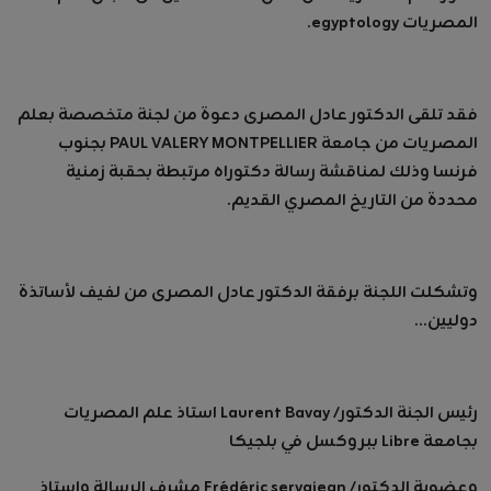
المصريات egyptology.
فقد تلقى الدكتور عادل المصرى دعوة من لجنة متخصصة بعلم
المصريات من جامعة PAUL VALERY MONTPELLIER بجنوب
فرنسا وذلك لمناقشة رسالة دكتوراه مرتبطة بحقبة زمنية
محددة من التاريخ المصري القديم.
وتشكلت اللجنة برفقة الدكتور عادل المصرى من لفيف لأساتذة
دوليين...
رئيس الجنة الدكتور/ Laurent Bavay استاذ علم المصريات
بجامعة Libre ببروكسل في بلجيكا
وعضوية الدكتور/ Frédéric servajean مشرف الرسالة واستاذ