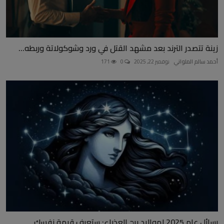
زينة تتصدر الترند بعد مشهد القتل في ورد وشوكولاتة وربطه...
أحمد سالم الملواني
نوفمبر 22, 2025
0
171
رسائل عام 2025 لمواليد برج العذراء: ستعرف قيمة نفسك