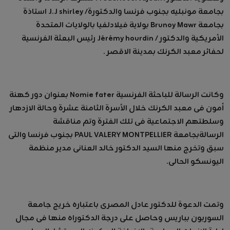
بجامعة مونبليه بجنوب فرنسا والدكتورة/ J.J shirley استاذة
بجامعة Brunoy Mawr بولاية فيلادلفيا بالولايات المتحدة
الأمريكية والدكتور / Jérémy hourdin رئيس البعثة الفرنسية
لحفائر معبد الكرنك بمدينة الاقصر .
وكانت الرسالة للباحثة الفرنسية Nomie fater بعنوان دور كهنة
أمون فى معبد الكرنك خلال الأسرة الثامنة عشرة وحالة الازدهار
وسلطتهم الاجتماعية فى تلك الفترة وتم مناقشة
الرسالةبجامعة PAUL VALERY MONTPELLIER بجنوب فرنسا والتى
سبق وتخرج منها السيد الدكتور خالد العنانى مدير منظمة
اليونسكو الحالى.
وتمت الدعوة للدكتور عادل المصرى باعتباره خريج جامعة
السوربون بباريس وحاصل على درجة الدكتوراه منها فى مجال