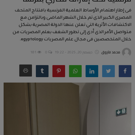
أخبار عربية وعالمية
فى إطار اهتمام الأوساط العلمية الفرنسية بافتتاح المتحف
المصرى الكبير الذى تم خلال الشهر الماضى وبالتزامن مع
علوم وتكنولوجيا
الاكتشافات الأثرية التي تعلن عنها الدولة المصرية بشكل
متواصل الأمر الذى أدى إلى تطور الشغف بعلم المصريات من
طب وعلاج
خلال المتخصصين فى مجال علم المصريات egyptology.
سياسة ونواب
محمد فاروق
ديسمبر 20, 2025 - 19:22
0
181
محافظات
مقالات