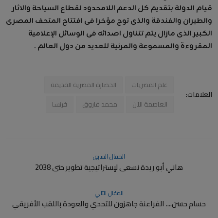
قيام الدولة بتقديم كل الدعم اللامحدود لقطاع السياحة والاثار
والطيران والفندقة والذى توج مؤخرا فى افتتاح المتحف المصرى
الكبير الذى مازال يتم تتناول اصدائه فى الوسائل الإعلامية
المقروءة والمسموعة والمرئية للعديد من دول العالم .
علم المصريات
الحضارة المصرية القديمة
العلامات:
العاصمة الآن
محمد فاروق
فرنسا
المقال السابق
هاني أبو ريدة نسعى لإستراتيجية تطوير حتى 2038
المقال التالي
حسام حسن.... الفراعنة جاهزون للتحدي والعودة باللقب الأفريقي