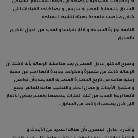
ادارة الازمات السياحية بالإضافة إلى كونه المستشار السياحى
السابق بالسفارة المصرية بباريس وايضا كاحد القيادات التى
شغل مناصب متعددة بهيئة تنشيط السياحة
التابعة لوزارة السياحة والآثار بفرنسا والعديد من الدول الأخرى
بالسابق .
وصرح الدكتور عادل المصرى بعد مناقشة الرسالة بأنه لاشك أن
الرسالة كانت من متميزة وفكرتها جديدة لأنها تعبر عن حقبة
زمنية هامة من تاريخ الحضارة المصرية القديمة وأن تواصل
واستمرار الأبحاث وإعمال الحفر والتنقيب هامة للعالم أجمع
لأنها تربط العديد من تلك الفترات ببعضها وتفسر بعض الألغاز
التى كان يصعب ادراكها فى السابق .
وأشار د. عادل المصرى بأن هناك العديد من الأبحاث و
الاكتشافات التى يتم الإعلان عن كشفها بشكل دورى ولذلك