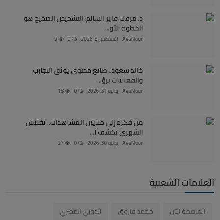
د. مرفت فايز السالم: التشخيص الصحيح هو
الخطوة الأو...
AyaNour
اغسطس 5, 2026
0
9
خالد سعود.. صانع محتوى يوثق التجارب
والفعاليات برؤ...
AyaNour
يوليو 31, 2026
0
18
من فكرة إلى ملايين المشاهدات.. تفتيش
الشهري يكشف أ...
AyaNour
يوليو 30, 2026
0
27
العلامات الشعبية
العاصمة الآن
محمد فاروق
الدوري المصري