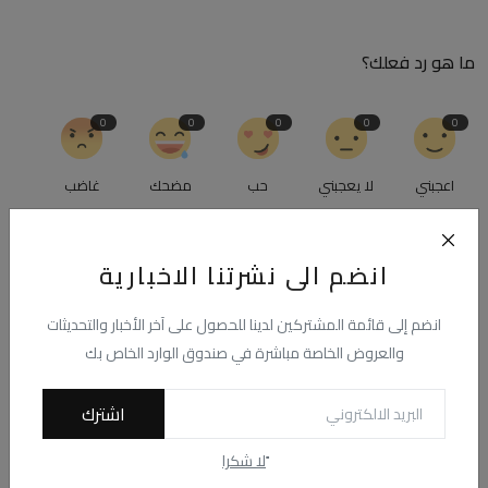
ما هو رد فعلك؟
0
0
0
0
0
اعجبني
لا يعجبني
حب
مضحك
غاضب
0
0
انضم الى نشرتنا الاخبارية
حزين
رائع
انضم إلى قائمة المشتركين لدينا للحصول على آخر الأخبار والتحديثات
والعروض الخاصة مباشرة في صندوق الوارد الخاص بك
اشترك
ًلا شكرا