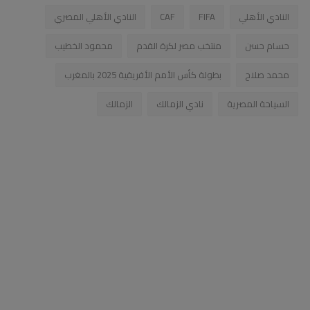
النادي الأهلي
FIFA
CAF
النادي الأهلي المصري
حسام حسن
منتخب مصر لكرة القدم
محمود الخطيب
محمد صلاح
بطولة كأس الأمم الأفريقية 2025 بالمغرب
السياحة المصرية
نادي الزمالك
الزمالك