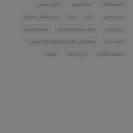
العاصمة الآن
محمد فاروق
الدوري المصري
النادي الأهلي
FIFA
CAF
النادي الأهلي المصري
حسام حسن
منتخب مصر لكرة القدم
محمود الخطيب
محمد صلاح
بطولة كأس الأمم الأفريقية 2025 بالمغرب
السياحة المصرية
نادي الزمالك
الزمالك