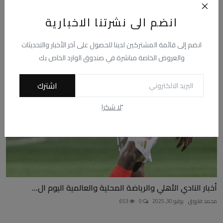
أبوريدة يكرم رئيس الاتحاد الإسباني لكرة القدم
انضم الى نشرتنا الاخبارية
محمد فاروق
ابريل 1, 2026
0
49
انضم إلى قائمة المشتركين لدينا للحصول على آخر الأخبار والتحديثات
والعروض الخاصة مباشرة في صندوق الوارد الخاص بك
اشترك
ًلا شكرا
أخبار النادي الأهلي والرياضة المحلية والعالمية اليوم ال...
محمد فاروق
يوليو 30, 2025
0
653