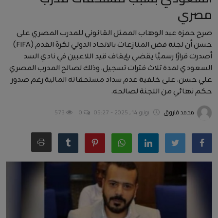
مصري
أخبار عربية وعالمية
صرح حمزه عبد الوهاب الممثل القانوني للمدرب المصري على
علوم وتكنولوجيا
حسن أن لجنة فض المنازعات بالاتحاد الدولي لكرة القدم (FIFA)
طب وعلاج
أصدرت قرارًا رسميًا يقضي بإيقاف قيد اللاعبين في نادي السد
السعودي لمدة ثلاث فترات تسجيل، وذلك لصالح المدرب المصري
سياسة ونواب
علي حسن، على خلفية عدم سداد مستحقاته المالية رغم صدور
حكم نهائي من اللجنة لصالحه.
محافظات
محمد فاروق
يونيو 14, 2025 - 05:27
0
573
مقالات