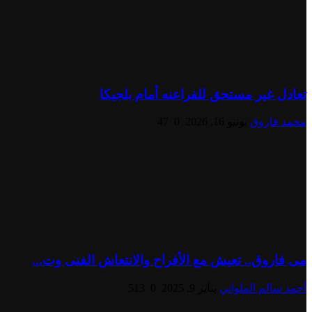
تعادل غير مستحق للفراعنه أمام بلجيكا
محمد فاروق
يونيو 16, 2026
0
47
مى فاروق.. تعيش مع الأفراح والانتعاش الفنى وت...
أحمد سالم الملواني
يناير 9, 2025
0
513