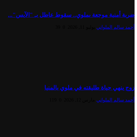
ضربة أمنية موجعة بملوي.. سقوط عاطل بـ "الآيس"...
أحمد سالم الملواني
يوليو 11, 2026
0
39
زوج ينهي حياة طليقته في ملوي بالمنيا
أحمد سالم الملواني
مارس 12, 2026
0
119