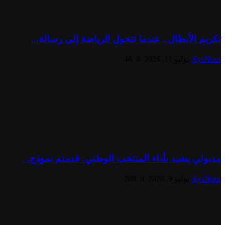
تكريم الأبطال.. عندما تتحول الرياضة إلى رسالة...
AyaNour
يوليو 11, 2026
0
46
مدبولي يشيد بأداء المنتخب الوطني: قدمتم نموذج...
AyaNour
يوليو 9, 2026
0
208