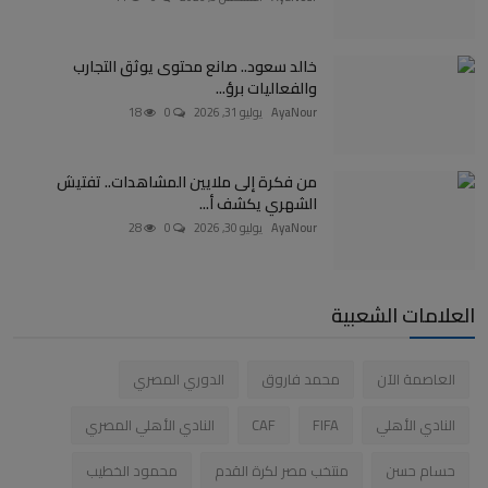
خالد سعود.. صانع محتوى يوثق التجارب
والفعاليات برؤ...
AyaNour
يوليو 31, 2026
0
18
من فكرة إلى ملايين المشاهدات.. تفتيش
الشهري يكشف أ...
AyaNour
يوليو 30, 2026
0
28
العلامات الشعبية
العاصمة الآن
محمد فاروق
الدوري المصري
النادي الأهلي
FIFA
CAF
النادي الأهلي المصري
حسام حسن
منتخب مصر لكرة القدم
محمود الخطيب