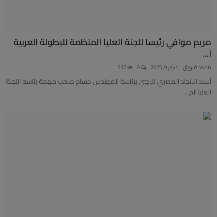
مريم موافي رئيسا للجنة العليا المنظمة للبطولة العربية
ا...
محمد فاروق
فبراير 9, 2025
0
317
أسند الاتحاد المصري للرجبي برئاسة المهندس حسام صاحب مهمة رئاسة اللجنة
العليا الم...