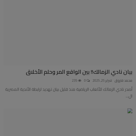
أخبار عربية وعالمية
علوم وتكنولوجيا
طب وعلاج
سياسة ونواب
محافظات
بيان نادي الزمالك!! بين الواقع المر وحلم الأخلاق
مقالات
محمد فاروق
فبراير 25, 2025
0
235
أصدر نادي الزمالك للألعاب الرياضية منذ قليل بيان تهديد لرابطة الأندية المصرية
ال...