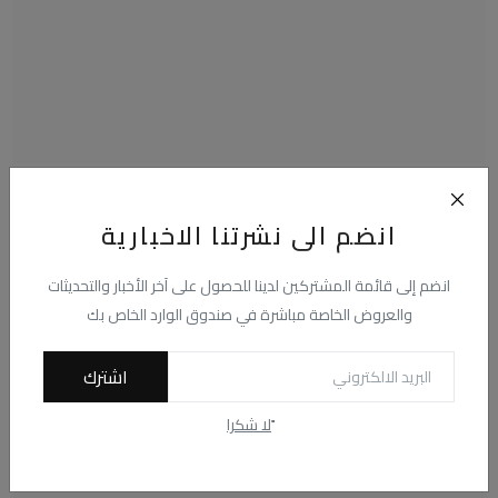
الأهلي يحصد المحصول من فلاحين المحلة ويفوز بهدف
عاشور
انضم الى نشرتنا الاخبارية
محمد فاروق
فبراير 11, 2025
0
237
إستطاع نجوم النادي الأهلي من حصد ثلاث نقاط غالية من محصول نقاط دوري
انضم إلى قائمة المشتركين لدينا للحصول على آخر الأخبار والتحديثات
نايل من خلال...
والعروض الخاصة مباشرة في صندوق الوارد الخاص بك
اشترك
ًلا شكرا