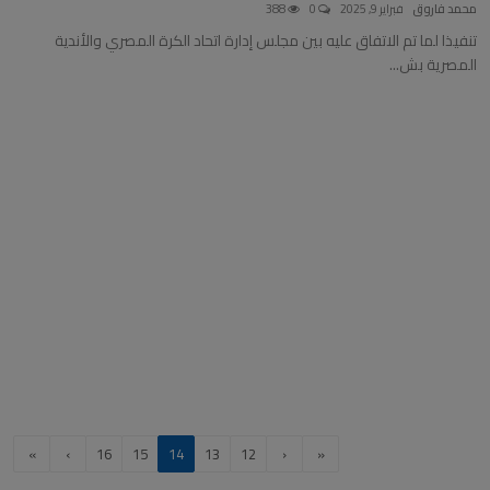
محمد فاروق
فبراير 9, 2025
0
388
تنفيذا لما تم الاتفاق عليه بين مجلس إدارة اتحاد الكرة المصري والأندية
المصرية بش...
»
›
16
15
14
13
12
‹
«