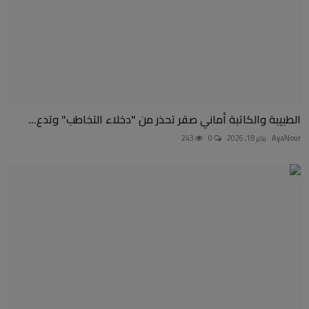
الطبيبة والكاتبة أماني صقر تحذر من "دخلاء التخاطب" وتدع...
AyaNour
يناير 18, 2026
0
243