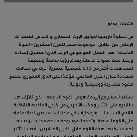
كتبت/ آية نور
في خطوة تاريخية لتوثيق الإرث الحضاري والثقافي لمصر، تم
الإعلان عن إطلاق "موسوعة مصر للقرن العشرين – القوة
الناعمة". هذا العمل الموسوعي الرائد، الذي استغرق إعداده
وبحثه ست سنوات كاملة، يقدم رؤية شاملة وعميقة
لمساهمات أكثر من 600 شخصية مصرية أثرت في مجالات
متعددة خلال القرن الماضي، مؤكدًا على الدور المحوري لمصر
كقوة حضارية وإقليمية ودولية.
يستند المشروع إلى مفهوم "القوة الناعمة" الذي يُعَرّف هنا
بالقدرة على التأثير وجذب الآخرين من خلال الجاذبية الثقافية،
القيم، السياسات، والإنجازات في مختلف الميادين، لا بالاعتماد
على القوة المادية. وتحدد الموسوعة سبعة مجالات رئيسية
تجسدت فيها هذه القوة خلال القرن العشرين: الأدب، التأثير