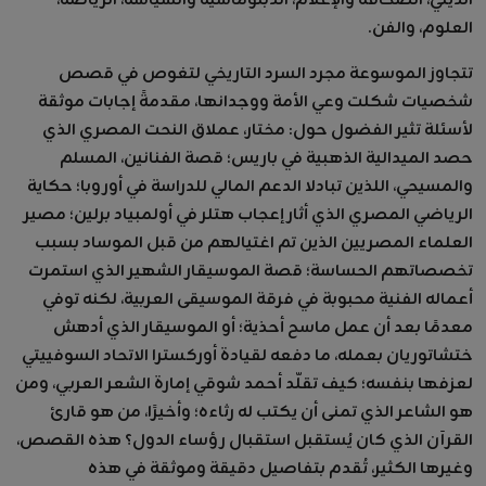
الديني، الصحافة والإعلام، الدبلوماسية والسياسة، الرياضة،
العلوم، والفن.
تتجاوز الموسوعة مجرد السرد التاريخي لتغوص في قصص
شخصيات شكلت وعي الأمة ووجدانها، مقدمةً إجابات موثقة
لأسئلة تثير الفضول حول: مختار، عملاق النحت المصري الذي
حصد الميدالية الذهبية في باريس؛ قصة الفنانين، المسلم
والمسيحي، اللذين تبادلا الدعم المالي للدراسة في أوروبا؛ حكاية
الرياضي المصري الذي أثار إعجاب هتلر في أولمبياد برلين؛ مصير
العلماء المصريين الذين تم اغتيالهم من قبل الموساد بسبب
تخصصاتهم الحساسة؛ قصة الموسيقار الشهير الذي استمرت
أعماله الفنية محبوبة في فرقة الموسيقى العربية، لكنه توفي
معدمًا بعد أن عمل ماسح أحذية؛ أو الموسيقار الذي أدهش
ختشاتوريان بعمله، ما دفعه لقيادة أوركسترا الاتحاد السوفييتي
لعزفها بنفسه؛ كيف تقلّد أحمد شوقي إمارة الشعر العربي، ومن
هو الشاعر الذي تمنى أن يكتب له رثاءه؛ وأخيرًا، من هو قارئ
القرآن الذي كان يُستقبل استقبال رؤساء الدول؟ هذه القصص،
وغيرها الكثير، تُقدم بتفاصيل دقيقة وموثقة في هذه