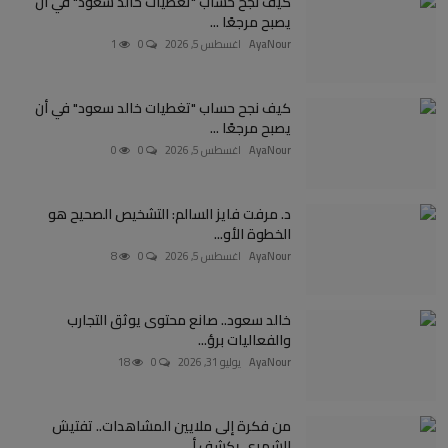
كيف نجح حساب "تغطيات خالد سعود" في أن
يصبح مرجعًا ...
AyaNour
اغسطس 5, 2026
0
1
كيف نجح حساب "تغطيات خالد سعود" في أن
يصبح مرجعًا ...
AyaNour
اغسطس 5, 2026
0
0
د. مرفت فايز السالم: التشخيص الصحيح هو
الخطوة الأو...
AyaNour
اغسطس 5, 2026
0
8
خالد سعود.. صانع محتوى يوثق التجارب
والفعاليات برؤ...
AyaNour
يوليو 31, 2026
0
18
من فكرة إلى ملايين المشاهدات.. تفتيش
الشهري يكشف أ...