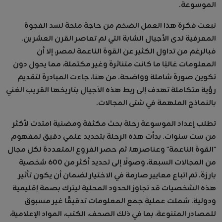
الموسوعة.
نبعت فكرة هذا العمل الضخم من حاجة ملحة لسد الفجوة
المعرفية لدى الأجيال الشابة التي لم تعاصر القرن العشرين.
فبالرغم من تداول الكثير عن القوة الناعمة لمصر، إلا أن
المعلومات غالبًا ما كانت متناثرة وغير مكتملة، مما يحول دون
تكوين صورة شاملة وواضحة. من هنا، جاءت المبادرة لتقديم
رؤية متكاملة تهدف إلى ربط هذه الأجيال بتاريخها القريب الغني
بالنماذج الملهمة في شتى المجالات.
تطلب إعداد الموسوعة رحلة بحث مكثفة ومضنية امتدت لأكثر
من ست سنوات. بدأت هذه الرحلة بتحديد علمي دقيق لمفهوم
"القوة الناعمة" وعناصرها، ثم حصر الفروع المتعددة لكل مجال
من المجالات السبعة، وصولًا إلى تحديد أكثر من 600 شخصية
بارزة. تم اتباع معايير صارمة في الاختيار لضمان أن يكون تأثير
هذه الشخصيات قد تجاوز الحدود المحلية ليترك بصمة إقليمية
ودولية. شملت عملية جمع المعلومات تدقيقًا غير مسبوق
للمصادر المتنوعة، بما في ذلك الصحف، الكتب، المواد الإعلامية،