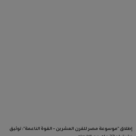
إطلاق "موسوعة مصر للقرن العشرين – القوة الناعمة": توثيق