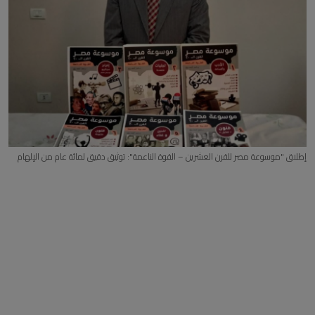
إطلاق "موسوعة مصر للقرن العشرين – القوة الناعمة": توثيق دقيق لمائة عام من الإلهام