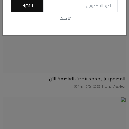
اشترك
ًلا شكرا
المصمم بلال محمد يتحدث للعاصمة الآن
AyaNour
مارس 1, 2025
0
504