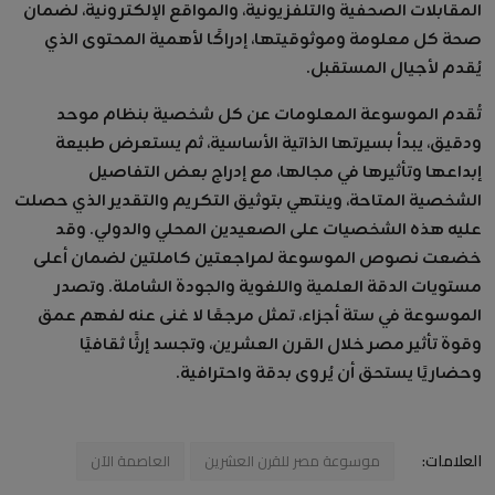
المقابلات الصحفية والتلفزيونية، والمواقع الإلكترونية، لضمان
صحة كل معلومة وموثوقيتها، إدراكًا لأهمية المحتوى الذي
يُقدم لأجيال المستقبل.
تُقدم الموسوعة المعلومات عن كل شخصية بنظام موحد
ودقيق، يبدأ بسيرتها الذاتية الأساسية، ثم يستعرض طبيعة
إبداعها وتأثيرها في مجالها، مع إدراج بعض التفاصيل
الشخصية المتاحة، وينتهي بتوثيق التكريم والتقدير الذي حصلت
عليه هذه الشخصيات على الصعيدين المحلي والدولي. وقد
خضعت نصوص الموسوعة لمراجعتين كاملتين لضمان أعلى
مستويات الدقة العلمية واللغوية والجودة الشاملة. وتصدر
الموسوعة في ستة أجزاء، تمثل مرجعًا لا غنى عنه لفهم عمق
وقوة تأثير مصر خلال القرن العشرين، وتجسد إرثًا ثقافيًا
وحضاريًا يستحق أن يُروى بدقة واحترافية.
العلامات:
موسوعة مصر للقرن العشرين
العاصمة الآن