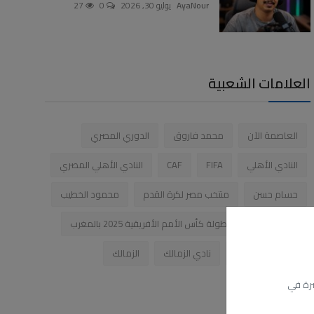
AyaNour
يوليو 30, 2026
0
27
العلامات الشعبية
العاصمة الآن
محمد فاروق
الدوري المصري
النادي الأهلي
FIFA
CAF
النادي الأهلي المصري
حسام حسن
منتخب مصر لكرة القدم
محمود الخطيب
محمد صلاح
بطولة كأس الأمم الأفريقية 2025 بالمغرب
السياحة المصرية
نادي الزمالك
الزمالك
شرة في