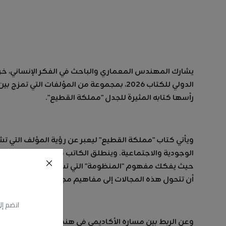
يشارك المهندس المعماري والباحث في الفكر الإنساني، خريج
الدولي للكتاب 2026، بمجموعة من المؤلفات 
رأسها كتابه المثيرة للجدل "مملكة القطيع".
ويأتي كتاب "مملكة القطيع" ليعبر عن رؤية المؤلف التي ت
الوجودية والاجتماعية. وينطلق الكاتب في مؤلفه من تحليل "
حيث يفكك مفهوم "المنظومة" التي تسيطر على وعي الإنس
أن تتحول هذه المجالات إلى مفاهيم مجردة.
انضم إل
وعن الربط بين مساره الأكاديمي في هندسة العمارة والبناء