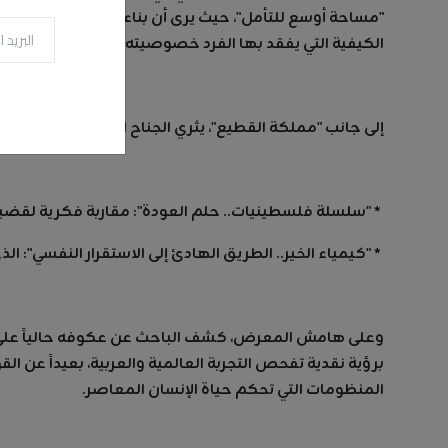
"مساحة أوسع للتأمل"، حيث يرى أن بناء الأفكار لا يقل أه
الكيفية التي يفقد بها الفرد خصوصيته الفكرية لصالح الجماع
إلى جانب "مملكة القطيع"، يثري الجناح الخاص بمؤلفاته ا
* "سلسلة فلسطينيات.. حلم العودة": مقاربة فكرية لقضية
* "كيمياء الخير.. الطريق الهادئ إلى الاستقرار النفسي": 
وعلى هامش المعرض، كشف الباحث عن عكوفه حالياً على إ
برؤية نقدية تفحص التجربة العالمية والعربية، بعيداً عن ا
المنظومات التي تحكم حياة الإنسان المعاصر.