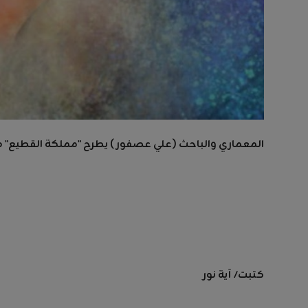
المعماري والباحث (علي عصفور ) يطرح "مملكة القطيع" في 
كتبت/ آية نور