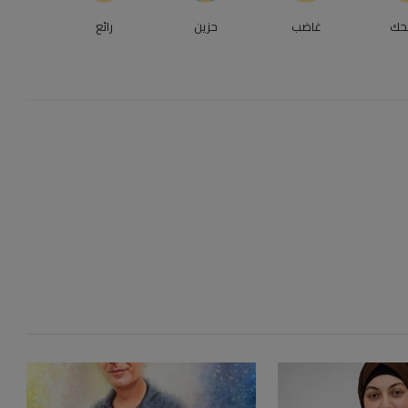
حك
غاضب
حزين
رائع