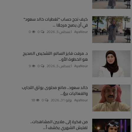
كيف نجح حساب "تغطيات خالد سعود"
في أن يصبح مرجعًا ...
AyaNour
اغسطس 5, 2026
0
0
د. مرفت فايز السالم: التشخيص الصحيح
هو الخطوة الأو...
AyaNour
اغسطس 5, 2026
0
9
خالد سعود.. صانع محتوى يوثق التجارب
والفعاليات برؤ...
AyaNour
يوليو 31, 2026
0
18
من فكرة إلى ملايين المشاهدات..
تفتيش الشهري يكشف أ...