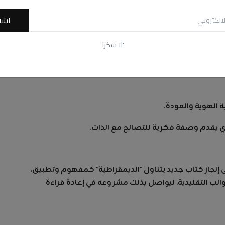
مية عن بناء المدن. ففي "مملكة القطيع"، يسلط الضوء على
اشت
ة، داعياً إلى استعادة "السؤال" كأداة للتحرر.
ًلا شكرا
لمعرض بثلاثة كتب أخرى هي:
 الهوية والعودة.
الذي يقدم وصفة فكرية للتصالح مع الذات.
نجاز كتاب جديد يتناول "الديمقراطية" كمفهوم وتطبيق،
لقوالب التقليدية، ليواصل بذلك مشروعه في إعادة قراءة