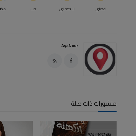
اعجبني
لا يعجبني
حب
مض
AyaNour
منشورات ذات صلة