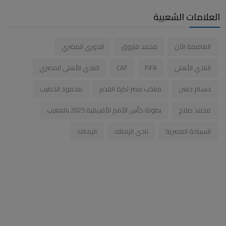
العلامات الشعبية
العاصمة الآن
محمد فاروق
الدوري المصري
النادي الأهلي
FIFA
CAF
النادي الأهلي المصري
حسام حسن
منتخب مصر لكرة القدم
محمود الخطيب
محمد صلاح
بطولة كأس الأمم الأفريقية 2025 بالمغرب
السياحة المصرية
نادي الزمالك
الزمالك