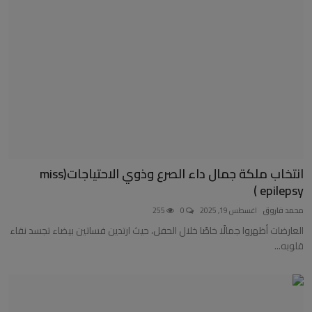
انتخاب ملكة جمال داء الصرع وذوي الاحتياجات(miss
epilepsy )
محمد فاروق
اغسطس 19, 2025
0
255
العارضات أظهروا جمالًا خاصًا خلال الحفل، حيث ارتدين فساتين بيضاء تجسد نقاء
قلوبه...