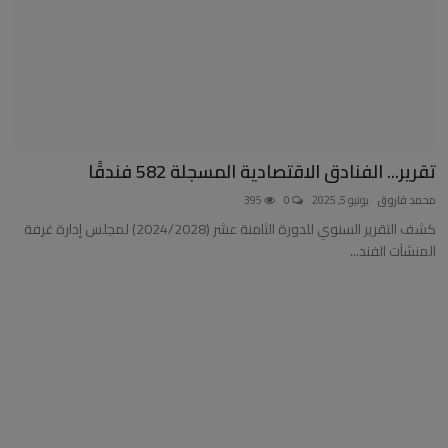
تقرير... الفنادق الاقتصادية المسجلة 582 فندقًا
محمد فاروق
يونيو 5, 2025
0
395
كشف التقرير السنوي للدورة الثامنة عشر (2024/2028) لمجلس إدارة غرفة
المنشآت الفند...