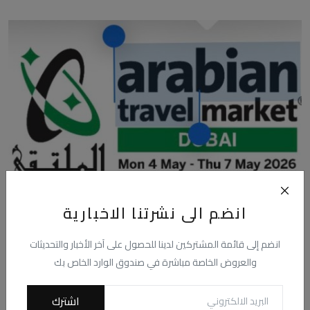
انضم الى نشرتنا الاخبارية
إطلاق معرض"سوق السفر العالمي في السعودية
محمد فاروق
سبتمبر 10, 2025
0
236
انضم إلى قائمة المشتركين لدينا للحصول على آخر الأخبار والتحديثات
أعلنت شركة (أر إكس) الرائدة عالميًا في تنظيم معارض السفر والسياحة عن
والعروض الخاصة مباشرة في صندوق الوارد الخاص بك
إطلاق معرض ...
اشترك