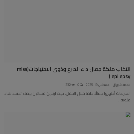
انتخاب ملكة جمال داء الصرع وذوي الاحتياجات(miss
epilepsy )
محمد فاروق
اغسطس 19, 2025
0
232
العارضات أظهروا جمالًا خاصًا خلال الحفل، حيث ارتدين فساتين بيضاء تجسد نقاء
قلوبه...