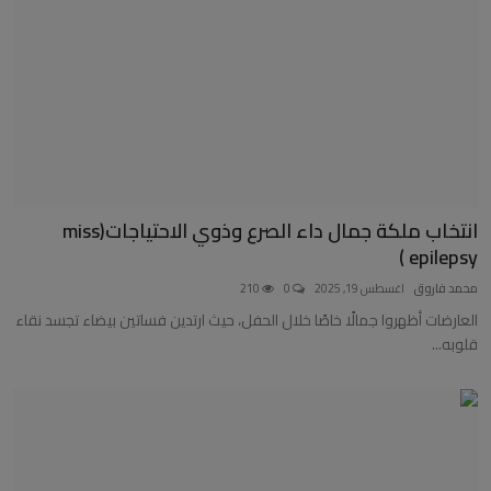
انتخاب ملكة جمال داء الصرع وذوي الاحتياجات(miss
epilepsy )
محمد فاروق
اغسطس 19, 2025
0
210
العارضات أظهروا جمالًا خاصًا خلال الحفل، حيث ارتدين فساتين بيضاء تجسد نقاء
قلوبه...