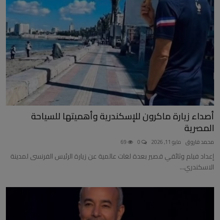
أخبار عربية وعالمية
علوم وتكنولوجيا
طب وعلاج
سياسة ونواب
محافظات
أصداء زيارة ماكرون للإسكندرية وأهميتها للسياحة
مقالات
المصرية
محمد فاروق
مايو 11, 2026
0
69
إعداد فيلم وثائقي قصير بعدة لغات عالمية عن زيارة الرئيس الفرنسى لمدينة
الاسكندري...