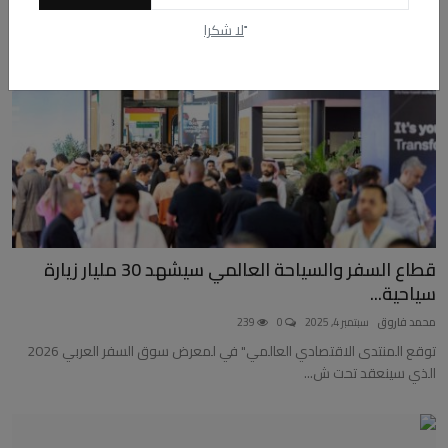
ًلا شكرا
قطاع السفر والسياحة العالمي سيشهد 30 مليار زيارة
سياحية...
محمد فاروق
سبتمبر 4, 2025
0
239
توقع المنتدى الاقتصادي العالمي" في لمعرض سوق السفر العربي 2026
الذي سينعقد تحت ش...