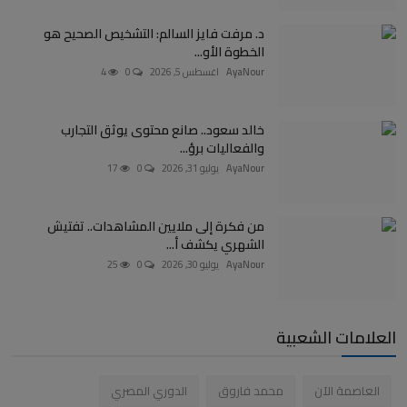
د. مرفت فايز السالم: التشخيص الصحيح هو
الخطوة الأو...
AyaNour
اغسطس 5, 2026
0
4
خالد سعود.. صانع محتوى يوثق التجارب
والفعاليات برؤ...
AyaNour
يوليو 31, 2026
0
17
من فكرة إلى ملايين المشاهدات.. تفتيش
الشهري يكشف أ...
AyaNour
يوليو 30, 2026
0
25
العلامات الشعبية
العاصمة الآن
محمد فاروق
الدوري المصري