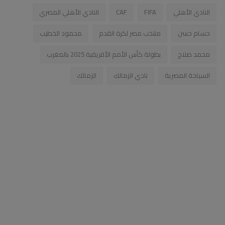
النادي الأهلي
FIFA
CAF
النادي الأهلي المصري
حسام حسن
منتخب مصر لكرة القدم
محمود الخطيب
محمد صلاح
بطولة كأس الأمم الأفريقية 2025 بالمغرب
السياحة المصرية
نادي الزمالك
الزمالك