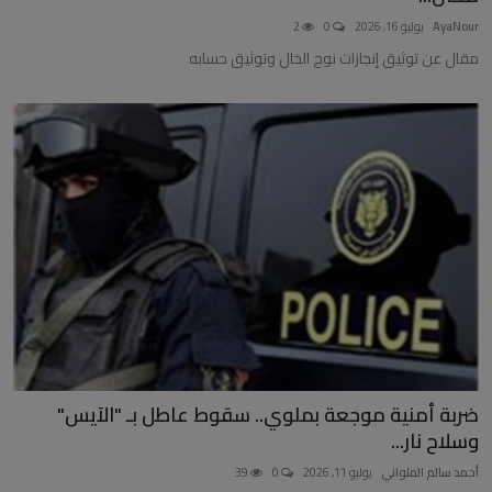
AyaNour
يوليو 16, 2026
0
2
مقال عن توثيق إنجازات نوح الخال وتوثيق حسابه
ضربة أمنية موجعة بملوي.. سقوط عاطل بـ "الآيس"
وسلاح نار...
أحمد سالم الملواني
يوليو 11, 2026
0
39