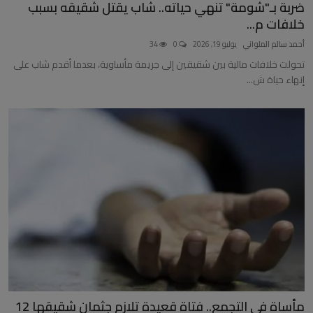
ضربة بـ"شومة" تنهي حياته.. شاب يقتل شقيقه بسبب
خلافات م...
أحمد سالم الملواني
يوليو 19, 2026
0
34
تحولت خلافات مالية بين شقيقين إلى جريمة مأساوية، بعدما أقدم شاب على
إنهاء حياة ش...
مأساة في التجمع.. فتاة قعيدة تلازم جثمان شقيقها 12