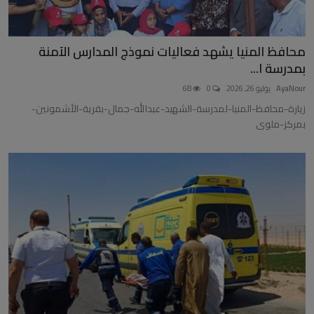
محافظ المنيا يشهد فعاليات نموذج المدارس الآمنة
بمدرسة ا...
AyaNour
يوليو 26, 2026
0
68
زيارة-محافظ-المنيا-لمدرسة-الشهيد-عبدالله-جمال-بقرية-الأشمونين-
بمركز-ملوى