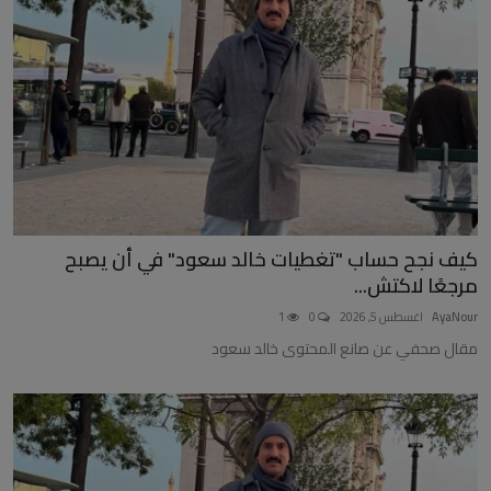
أخبار عربية وعالمية
علوم وتكنولوجيا
طب وعلاج
سياسة ونواب
محافظات
كيف نجح حساب "تغطيات خالد سعود" في أن يصبح
مقالات
مرجعًا لاكتش...
AyaNour
اغسطس 5, 2026
0
1
مقال صحفي عن صانع المحتوى خالد سعود