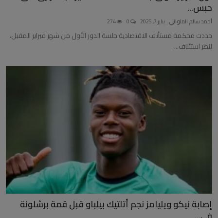
حبس...
أحمد سالم الملواني
يناير 7, 2025
0
274
حددت محكمة مستأنف الاقتصادية جلسة الدور الأول من شهر فبراير المقبل،
لنظر استئناف...
إصابة نيكو ويليامز نجم أتلتيك بيلباو قبل قمة برشلونة
فى...