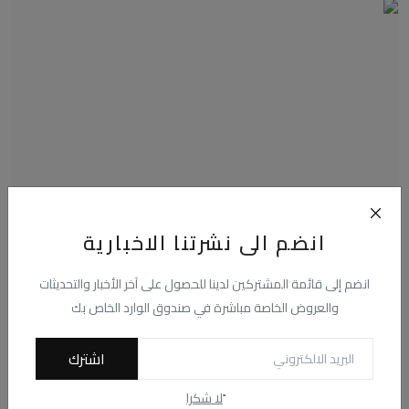
انضم الى نشرتنا الاخبارية
محمد أبو جبل يشارك فى مران حراس البنك الأهلي تمهيداً
لل...
انضم إلى قائمة المشتركين لدينا للحصول على آخر الأخبار والتحديثات
والعروض الخاصة مباشرة في صندوق الوارد الخاص بك
أحمد سالم الملواني
يناير 7, 2025
0
0
شارك محمد أبو جبل حارس مرمى البنك الأهلي في تدريبات حراس مرمى
الفريق، تمهيداً لع...
اشترك
ًلا شكرا