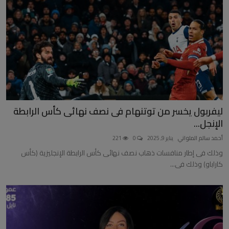
ليفربول يخسر من توتنهام فى نصف نهائى كأس الرابطة
الإنجل...
أحمد سالم الملواني
يناير 9, 2025
0
221
وذلك فى إطار منافسات ذهاب نصف نهائى كأس الرابطة الإنجليزية (كأس
كاراباو) وذلك فى...