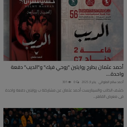
أخبار عربية وعالمية
علوم وتكنولوجيا
طب وعلاج
سياسة ونواب
محافظات
أحمد عثمان يطرح روايتين "روحي فيك" و"الديب" دفعة
مقالات
واحدة....
أحمد سالم الملواني
يناير 9, 2025
0
301
كشف الكاتب والسيناريست أحمد عثمان عن مشاركتة ب روايتين دفعة واحدة
فى معرض القاهر...