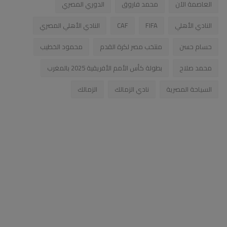
العاصمة الآن
محمد فاروق
الدوري المصري
النادي الأهلي
FIFA
CAF
النادي الأهلي المصري
حسام حسن
منتخب مصر لكرة القدم
محمود الخطيب
محمد صلاح
بطولة كأس الأمم الأفريقية 2025 بالمغرب
السياحة المصرية
نادي الزمالك
الزمالك