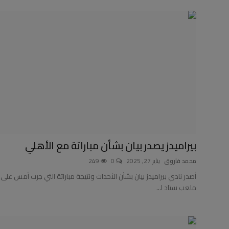
بيراميدز يصدر بيان بشأن مباراتة مع الأهلي
محمد فاروق
يناير 27, 2025
0
249
أصدر نادي بيراميدز بيان بشأن الأحداث ونتيجة مباراتة التي جرت أمس على
ملعب ستاد ا...