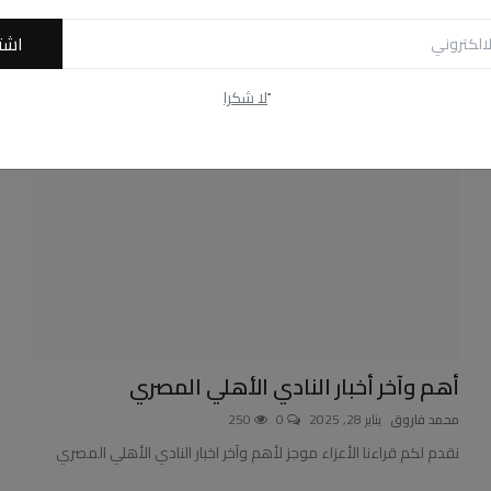
استمر نادي بتروجيت في تقديم عروضه الجيدة بالدوري المصري وفاز
على فريق البنك الأه...
اشت
ًلا شكرا
أهم وآخر أخبار النادي الأهلي المصري
محمد فاروق
يناير 28, 2025
0
250
نقدم لكم قراءنا الأعزاء موجز لأهم وآخر اخبار النادي الأهلي المصري