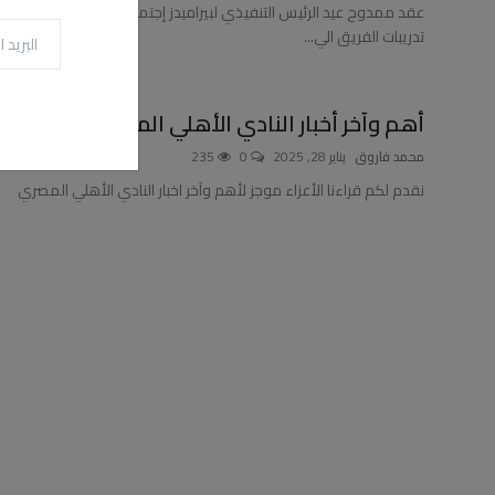
عقد ممدوح عيد الرئيس التنفيذي لبيراميدز إجتماع مع لاعبية بعد
تدريبات الفريق الي...
أهم وآخر أخبار النادي الأهلي المصري
محمد فاروق
يناير 28, 2025
0
235
نقدم لكم قراءنا الأعزاء موجز لأهم وآخر اخبار النادي الأهلي المصري